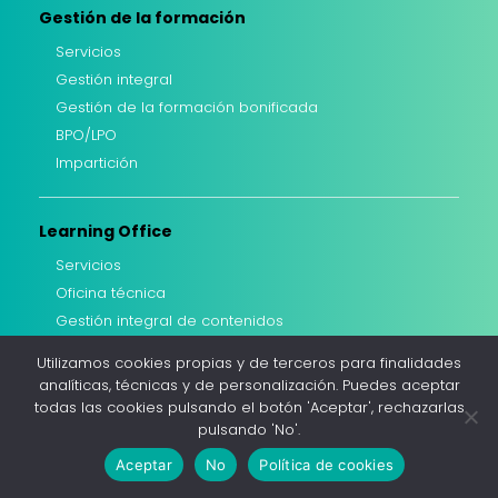
Gestión de la formación
Servicios
Gestión integral
Gestión de la formación bonificada
BPO/LPO
Impartición
Learning Office
Servicios
Oficina técnica
Gestión integral de contenidos
Comunicación
Utilizamos cookies propias y de terceros para finalidades
Consultoría formación
analíticas, técnicas y de personalización. Puedes aceptar
todas las cookies pulsando el botón 'Aceptar', rechazarlas
Sectores
pulsando 'No'.
Facilities y servicios auxiliares
Aceptar
No
Política de cookies
Industria y Fabricación