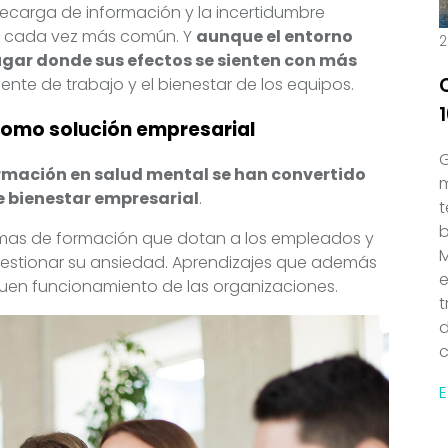
recarga de información y la incertidumbre
a cada vez más común. Y
aunque el entorno
2
 lugar donde sus efectos se sienten con más
ente de trabajo y el bienestar de los equipos.
como solución empresarial
G
ormación en salud mental se han convertido
m
de bienestar empresarial
.
t
b
mas de formación que dotan a los empleados y
M
 gestionar su ansiedad. Aprendizajes que además
buen funcionamiento de las organizaciones.
t
d
c
E