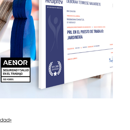
idad»