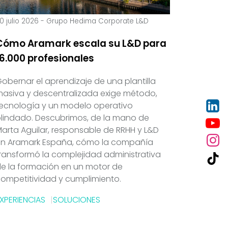
0 julio 2026
-
Grupo Hedima Corporate L&D
Cómo Aramark escala su L&D para
16.000 profesionales
obernar el aprendizaje de una plantilla
asiva y descentralizada exige método,
ecnología y un modelo operativo
lindado. Descubrimos, de la mano de
arta Aguilar, responsable de RRHH y L&D
en Aramark España, cómo la compañía
ransformó la complejidad administrativa
e la formación en un motor de
ompetitividad y cumplimiento.
XPERIENCIAS
SOLUCIONES