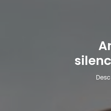
A
silen
Desc