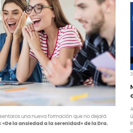
2
A
ú
esentaros una nueva formación que no dejará
R
a
«De la ansiedad a la serenidad» de la Dra.
d