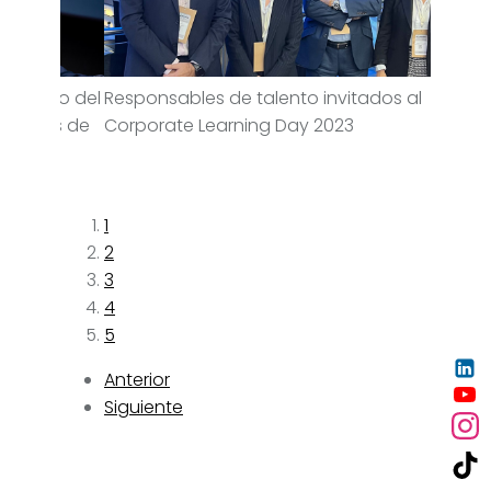
, Emilio del
Responsables de talento invitados al
D
nvitados de
Corporate Learning Day 2023
C
M
2
1
2
3
4
5
Anterior
Siguiente