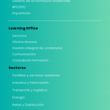
Gestión de la formación bonificada
BPO/LPO
Impartición
Learning Office
Servicios
Oficina técnica
Gestión integral de contenidos
Comunicación
Consultoría formación
Sectores
Facilities y servicios auxiliares
Industria y Fabricación
Transporte y logística
Energía
Retail y Distribución