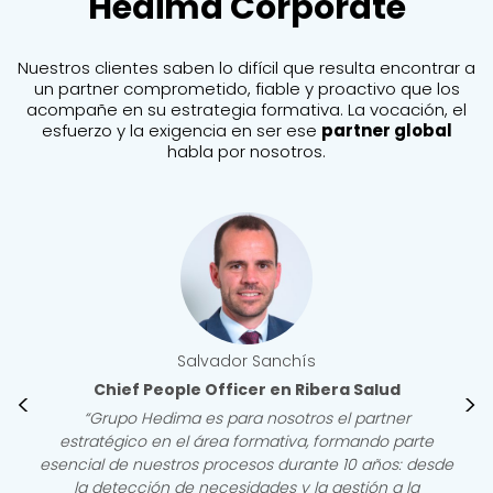
Hedima Corporate
Nuestros clientes saben lo difícil que resulta encontrar a
un partner comprometido, fiable y proactivo que los
acompañe en su estrategia formativa. La vocación, el
esfuerzo y la exigencia en ser ese
partner global
habla por nosotros.
Inés Navarro
<
>
Talent Manager Areas Iberia
“Grupo Hedima ha sido siempre para AREAS un partner
clave para el éxito de nuestro Plan estratégico de
RRHH Areas Living, con el que trabajamos para mejorar