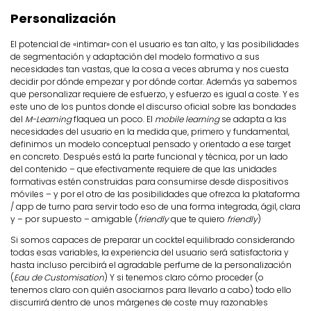
Personalización
El potencial de «intimar» con el usuario es tan alto, y las posibilidades
de segmentación y adaptación del modelo formativo a sus
necesidades tan vastas, que la cosa a veces abruma y nos cuesta
decidir por dónde empezar y por dónde cortar. Además ya sabemos
que personalizar requiere de esfuerzo, y esfuerzo es igual a coste. Y es
este uno de los puntos donde el discurso oficial sobre las bondades
del
M-Learning
flaquea un poco. El
mobile learning
se adapta a las
necesidades del usuario en la medida que, primero y fundamental,
definimos un modelo conceptual pensado y orientado a ese target
en concreto. Después está la parte funcional y técnica, por un lado
del contenido – que efectivamente requiere de que las unidades
formativas estén construidas para consumirse desde dispositivos
móviles – y por el otro de las posibilidades que ofrezca la plataforma
/ app de turno para servir todo eso de una forma integrada, ágil, clara
y – por supuesto – amigable (
friendly
que te quiero
friendly
)
Si somos capaces de preparar un cocktel equilibrado considerando
todas esas variables, la experiencia del usuario será satisfactoria y
hasta incluso percibirá el agradable perfume de la personalización
(
Eau de Customisation
) Y si tenemos claro cómo proceder (o
tenemos claro con quién asociarnos para llevarlo a cabo) todo ello
discurrirá dentro de unos márgenes de coste muy razonables