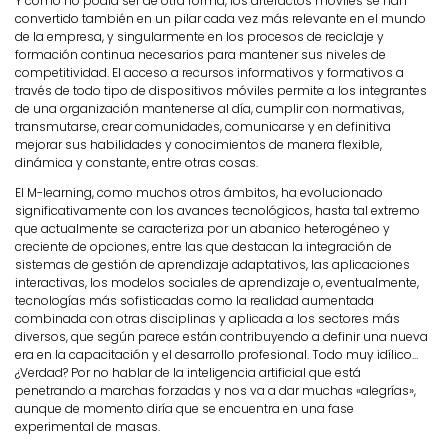
Y como no podía ser de otra forma, los artefactos móviles se han
convertido también en un pilar cada vez más relevante en el mundo
de la empresa, y singularmente en los procesos de reciclaje y
formación continua necesarios para mantener sus niveles de
competitividad. El acceso a recursos informativos y formativos a
través de todo tipo de dispositivos móviles permite a los integrantes
de una organización mantenerse al día, cumplir con normativas,
transmutarse, crear comunidades, comunicarse y en definitiva
mejorar sus habilidades y conocimientos de manera flexible,
dinámica y constante, entre otras cosas.
El M-learning, como muchos otros ámbitos, ha evolucionado
significativamente con los avances tecnológicos, hasta tal extremo
que actualmente se caracteriza por un abanico heterogéneo y
creciente de opciones, entre las que destacan la integración de
sistemas de gestión de aprendizaje adaptativos, las aplicaciones
interactivas, los modelos sociales de aprendizaje o, eventualmente,
tecnologías más sofisticadas como la realidad aumentada
combinada con otras disciplinas y aplicada a los sectores más
diversos, que según parece están contribuyendo a definir una nueva
era en la capacitación y el desarrollo profesional. Todo muy idílico…
¿Verdad? Por no hablar de la inteligencia artificial que está
penetrando a marchas forzadas y nos va a dar muchas «alegrías»,
aunque de momento diría que se encuentra en una fase
experimental de masas.