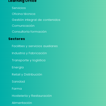
Learning Office
Servicios
Oficina técnica
Gestión integral de contenidos
Comunicación
Consultoría formación
Sectores
Facilities y servicios auxiliares
Industria y Fabricación
Transporte y logística
Energía
Retail y Distribución
Sanidad
Farma
Hostelería y Restauración
Alimentación