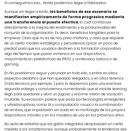
Si conseguimos eso… Hasta podremos llegar a fidelizarlos.
Aunque sin llegar a tanto,
los beneficios de ese escenario se
manifiestan empíricamente de forma progresiva mediante
una transferencia al puesto efectiva
, lo cual contribuye
directamente a la mejora del rendimiento y la productividad del
conjunto de la organización. Es decir; beneficios tangibles para la
empresa. Claro que no es de hoy para mañana, y claro que requiere
de un cierto modelo estratégico y persistencia (picar un poco de
piedra) para que los usuarios destinen a la formación corporativa
algo del tiempo que pasan inmersos en sus dispositivos,
mayormente en plataformas de RRSS y contenidos lúdicos o de
gaming.
En fín, podríamos seguir y abundar en todo ello, o entrar en otros
aspectos aledaños que han quedado relegados, o en otros terrenos
(más técnicos por ejemplo..) pero lo dejaremos para una eventual
segunda entrega y concluiremos comentando que el mobile learning
llegó para quedarse y abrir un jugoso y enorme melón de vocación
mutante. Su evolución parece que pasa por tecnologías emergentes
y ultradisruptivas, como IA y computación visual o la combinación
de ambas, que impactarán sin duda en la morfología de los propios
dispositivos móviles y en los modelos de uso en los próximos años.
No sería de extrañar que las gafas integradas desplazasen en cierta
medida a los smartphones, aunque probablemente la tendencia sea