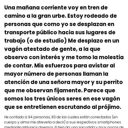
Una mañana corriente voy en tren de
Volver al blog
Inicio
camino a la gran urbe. Estoy rodeado de
personas que como yo se desplazan en
transporte público hacia sus lugares de
trabajo (o de estudio) Me desplazo en un
vagón atestado de gente, a la que
observo con interés y me tomo la molestia
de contar. Mis esfuerzos para avistar al
mayor número de personas llaman la
atención de una señora mayor y su perrito
que me observan fijamente. Parece que
somos los tres únicos seres en ese vagón
que se entretienen escrutando al prójimo.
He contado a 94 personas, 83 de las cuales están conectadas (en
cuerpo y alma me atrevería a decir) a sus respectivos smartphones
mediante artilugios diversos. El tren da una sacudida y muy pocas de