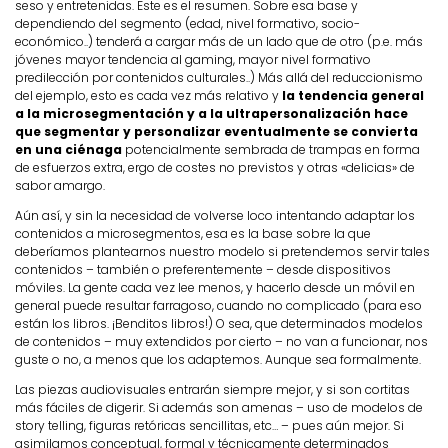
seso y entretenidas. Este es el resumen. Sobre esa base y
dependiendo del segmento (edad, nivel formativo, socio-
económico..) tenderá a cargar más de un lado que de otro (p.e. más
jóvenes mayor tendencia al gaming, mayor nivel formativo
predilección por contenidos culturales..) Más allá del reduccionismo
del ejemplo, esto es cada vez más relativo y
la tendencia general
a la microsegmentación y a la ultrapersonalización hace
que segmentar y personalizar eventualmente se convierta
en una ciénaga
potencialmente sembrada de trampas en forma
de esfuerzos extra, ergo de costes no previstos y otras «delicias» de
sabor amargo.
Aún así, y sin la necesidad de volverse loco intentando adaptar los
contenidos a microsegmentos, esa es la base sobre la que
deberíamos plantearnos nuestro modelo si pretendemos servir tales
contenidos – también o preferentemente – desde dispositivos
móviles. La gente cada vez lee menos, y hacerlo desde un móvil en
general puede resultar farragoso, cuando no complicado (para eso
están los libros. ¡Benditos libros!) O sea, que determinados modelos
de contenidos – muy extendidos por cierto – no van a funcionar, nos
guste o no, a menos que los adaptemos. Aunque sea formalmente.
Las piezas audiovisuales entrarán siempre mejor, y si son cortitas
más fáciles de digerir. Si además son amenas – uso de modelos de
story telling, figuras retóricas sencillitas, etc… – pues aún mejor. Si
asimilamos conceptual, formal y técnicamente determinados