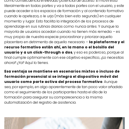
como consecuencia el elevado potencial de acceso. El móvil está
literalmente en todas partes y va a todas partes con el usuario, y este
puede acceder a los espacios de formación y al contenido formativo
cuando le apetezca, o le urja (más bien esto segundo) en cualquier
momento y lugar. Esto facilita la integración de los procesos de
aprendizaje en sus rutinas diarias como nunca antes. Y aunque la
mayoría de usuarios accedan cuando no tienen más remedio – es
muy propio de nuestra especie procrastinar y priorizar aquello
placentero en detrimento de aquello necesario –
la plataforma y el
recurso formativo están ahí, en la mano o el bolsillo del
usuario y a un click-through o dos
, y eso es poderoso, porque al
final cumple optimamente con ese objetivo específico; ¿Lo necesitas
ahora? ¿Ya? Aquí lo tienes.
Esa ventaja se mantiene en escenarios mixtos o incluso de
formación presencial si se integra el dispositivo móvil del
usuario como parte activa del proceso formativo
. Aunque
sea, por ejemplo, en algo aparentemente de tan poco valor añadido
como el seguimiento de los participantes hasta el día de la
formación para asegurar su comparecencia o la misma
automatización del registro de asistencia.